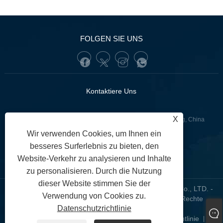
FOLGEN SIE UNS
Kontaktiere Uns
X
:Lianquan Road, Bezirk GuangZhou YueXiu, Guangdong, China
Wir verwenden Cookies, um Ihnen ein
+86-13902233274(WhatsApp)
Tel:
besseres Surferlebnis zu bieten, den
tunofuzhilong@gdtuno.com
:
Website-Verkehr zu analysieren und Inhalte
zu personalisieren. Durch die Nutzung
dieser Website stimmen Sie der
Copyright © 2023 Guangzhou Hengsheng Auto Parts Co., LTD. -
Verwendung von Cookies zu.
Kfz-Sensoren, Kfz-Motorhalterung, Kfz-Filter – Alle Rechte
Datenschutzrichtlinie
vorbehalten.
Links
Sitemap
RSS
XML
Datenschutzrichtlinie
|
|
|
|
|