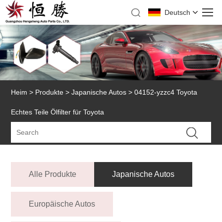
Deutsch
Heim
>
Produkte
>
Japanische Autos
> 04152-yzzc4 Toyota
Echtes Teile Ölfilter für Toyota
Alle Produkte
Japanische Autos
Europäische Autos