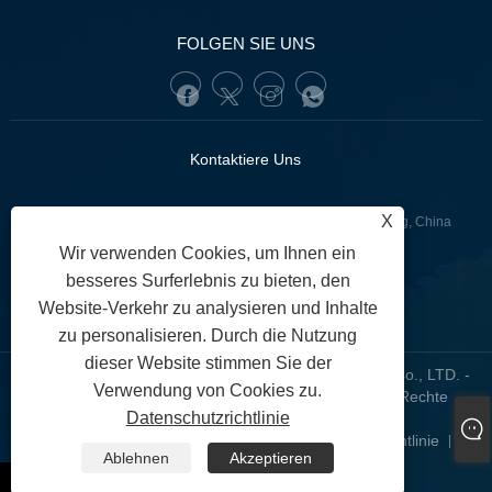
FOLGEN SIE UNS
Kontaktiere Uns
X
:Lianquan Road, Bezirk GuangZhou YueXiu, Guangdong, China
Wir verwenden Cookies, um Ihnen ein
+86-13902233274(WhatsApp)
Tel:
besseres Surferlebnis zu bieten, den
tunofuzhilong@gdtuno.com
:
Website-Verkehr zu analysieren und Inhalte
zu personalisieren. Durch die Nutzung
dieser Website stimmen Sie der
Copyright © 2023 Guangzhou Hengsheng Auto Parts Co., LTD. -
Verwendung von Cookies zu.
Kfz-Sensoren, Kfz-Motorhalterung, Kfz-Filter – Alle Rechte
Datenschutzrichtlinie
vorbehalten.
Links
Sitemap
RSS
XML
Datenschutzrichtlinie
|
|
|
|
|
Ablehnen
Akzeptieren
whatsapp